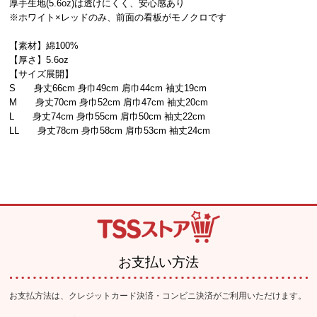
厚手生地(5.6oz)は透けにくく、安心感あり
※ホワイト×レッドのみ、前面の看板がモノクロです
【素材】綿100%
【厚さ】5.6oz
【サイズ展開】
S 身丈66cm 身巾49cm 肩巾44cm 袖丈19cm
M 身丈70cm 身巾52cm 肩巾47cm 袖丈20cm
L 身丈74cm 身巾55cm 肩巾50cm 袖丈22cm
LL 身丈78cm 身巾58cm 肩巾53cm 袖丈24cm
お支払い方法
お支払方法は、クレジットカード決済・コンビニ決済がご利用いただけます。