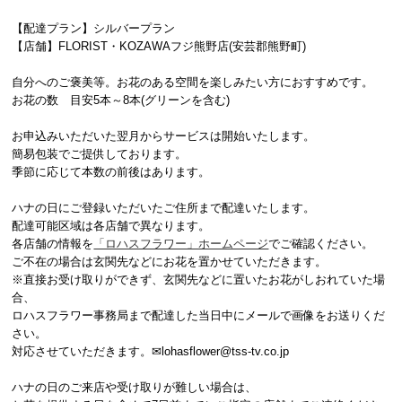
【配達プラン】シルバープラン
【店舗】FLORIST・KOZAWAフジ熊野店(安芸郡熊野町)
自分へのご褒美等。お花のある空間を楽しみたい方におすすめです。
お花の数 目安5本～8本(グリーンを含む)
お申込みいただいた翌月からサービスは開始いたします。
簡易包装でご提供しております。
季節に応じて本数の前後はあります。
ハナの日にご登録いただいたご住所まで配達いたします。
配達可能区域は各店舗で異なります。
各店舗の情報を
「ロハスフラワー」ホームページ
でご確認ください。
ご不在の場合は玄関先などにお花を置かせていただきます。
※直接お受け取りができず、玄関先などに置いたお花がしおれていた場
合、
ロハスフラワー事務局まで配達した当日中にメールで画像をお送りくだ
さい。
対応させていただきます。✉lohasflower@tss-tv.co.jp
ハナの日のご来店や受け取りが難しい場合は、